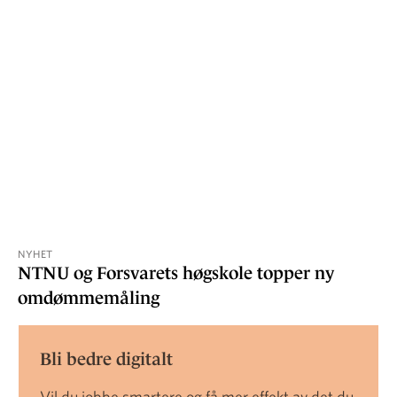
NYHET
NTNU og Forsvarets høgskole topper ny
omdømmemåling
Bli bedre digitalt
Vil du jobbe smartere og få mer effekt av det du