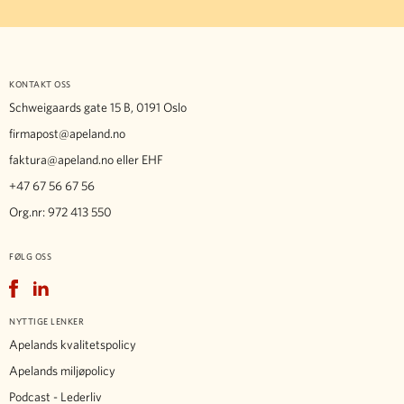
KONTAKT OSS
Schweigaards gate 15 B, 0191 Oslo
firmapost@apeland.no
faktura@apeland.no
eller EHF
+47 67 56 67 56
Org.nr: 972 413 550
FØLG OSS
Facebook
LinkedIn
NYTTIGE LENKER
Apelands kvalitetspolicy
Apelands miljøpolicy
Podcast - Lederliv